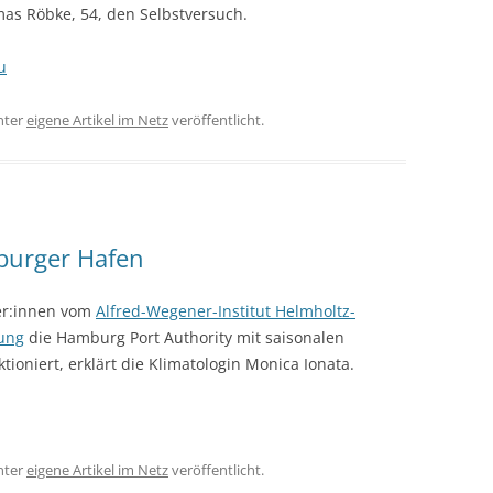
omas Röbke, 54, den Selbstversuch.
u
nter
eigene Artikel im Netz
veröffentlicht.
burger Hafen
her:innen vom
Alfred-Wegener-Institut Helmholtz-
hung
die Hamburg Port Authority mit saisonalen
oniert, erklärt die Klimatologin Monica Ionata.
nter
eigene Artikel im Netz
veröffentlicht.